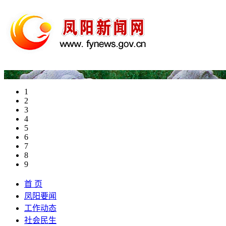
1
2
3
4
5
6
7
8
9
首 页
凤阳要闻
工作动态
社会民生