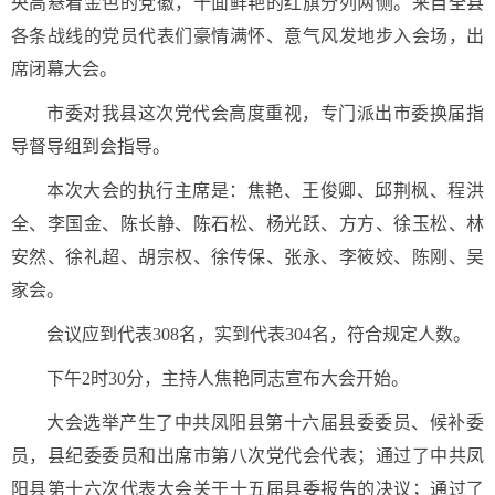
央高悬着金色的党徽，十面鲜艳的红旗分列两侧。来自全县
各条战线的党员代表们豪情满怀、意气风发地步入会场，出
席闭幕大会。
市委对我县这次党代会高度重视，专门派出市委换届指
导督导组到会指导。
本次大会的执行主席是：焦艳、王俊卿、邱荆枫、程洪
全、李国金、陈长静、陈石松、杨光跃、方方、徐玉松、林
安然、徐礼超、胡宗权、徐传保、张永、李筱姣、陈刚、吴
家会。
会议应到代表308名，实到代表304名，符合规定人数。
下午2时30分，主持人焦艳同志宣布大会开始。
大会选举产生了中共凤阳县第十六届县委委员、候补委
员，县纪委委员和出席市第八次党代会代表；通过了中共凤
阳县第十六次代表大会关于十五届县委报告的决议；通过了