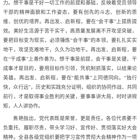
力。想干事是干好一切工作的前提和基础，反映着党员领导
干部的精神面貌和工作姿态，要有创先的斗志、创新的思
维、创优的境界。再出发、启新程，要在“会干事”上提质提
效。美好生活源于苦干实干，高质量发展离不开攻坚突破，
要把目标变为现实，必须锤炼“会干事”的本领，要扎扎实实
地干，攻坚克难地干，久久为功地干。再出发、启新程，要
在“干成事”上善作善为。想干事是前提，会干事是关键，干
成事才是目的，要用目标作引领，凭机制抓落实，以结果论
英雄。再出发、启新程，要在“能共事”上同德同向。“独行
快，众行远”，历史和实践充分证明，组织的协同作战、共同
前行，才是取得事业胜利的关键，要事事讲大局，时时讲规
矩，人人讲协作。
焦艳指出，党代表既是荣誉，更是责任。各位代表要不
负重托、履职尽责，带头学习好、宣传好、贯彻落实好大会
精神。全县各级党组织要把学习宣传贯彻大会精神作为一项