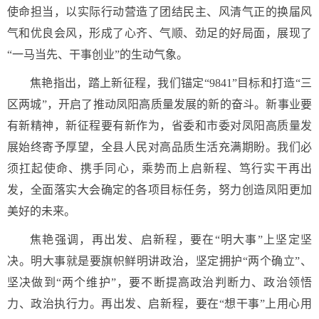
使命担当，以实际行动营造了团结民主、风清气正的换届风
气和优良会风，形成了心齐、气顺、劲足的好局面，展现了
“一马当先、干事创业”的生动气象。
焦艳指出，踏上新征程，我们锚定“9841”目标和打造“三
区两城”，开启了推动凤阳高质量发展的新的奋斗。新事业要
有新精神，新征程要有新作为，省委和市委对凤阳高质量发
展始终寄予厚望，全县人民对高品质生活充满期盼。我们必
须扛起使命、携手同心，乘势而上启新程、笃行实干再出
发，全面落实大会确定的各项目标任务，努力创造凤阳更加
美好的未来。
焦艳强调，再出发、启新程，要在“明大事”上坚定坚
决。明大事就是要旗帜鲜明讲政治，坚定拥护“两个确立”、
坚决做到“两个维护”，要不断提高政治判断力、政治领悟
力、政治执行力。再出发、启新程，要在“想干事”上用心用