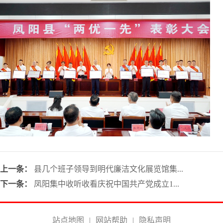
上一条：
县几个班子领导到明代廉洁文化展览馆集...
下一条：
凤阳集中收听收看庆祝中国共产党成立1...
站点地图
|
网站帮助
|
隐私声明