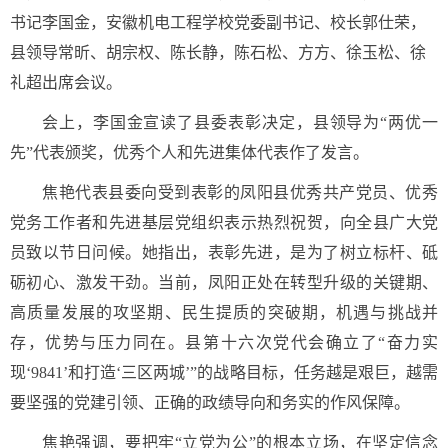
书记李国金，安徽机电工程学校党委副书记、校长郭仕荣，
县领导常昕、胡宗权、陈长静，陈石松、方方、徐玉松、徐
礼超出席会议。
会上，李国金宣读了县委表彰决定，县领导为“两优一
先”代表颁奖，优秀个人和先进集体代表作了发言。
焦艳代表县委向受到表彰的凤阳县优秀共产党员、优秀
党务工作者和先进基层党组织表示热烈祝贺，向全县广大党
员致以节日问候。她指出，表彰先进，是为了树立标杆、砥
砺初心、激发干劲。当前，凤阳正处在转型升级的关键期、
高质量发展的攻坚期、民生提质的突破期，机遇与挑战并
存，优势与压力同在。县第十六次党代会确立了“奋力实
现‘9841’和打造‘三区两城’”的战略目标，任务越是艰巨，越需
要坚强的党建引领、正确的政绩导向和务实的作风保障。
焦艳强调，要把牢“立党为公”的根本立场，在坚定信念