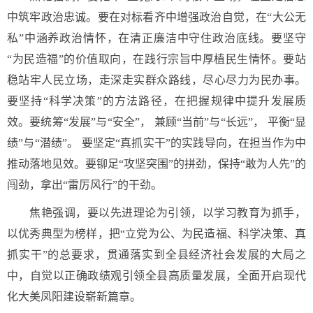
中筑牢政治忠诚。要在对标看齐中增强政治自觉，在“大公无
私”中涵养政治情怀，在清正廉洁中守住政治底线。要坚守
“为民造福”的价值取向，在践行宗旨中厚植民生情怀。要站
稳站牢人民立场，走深走实群众路线，尽心尽力为民办事。
要坚持“科学决策”的方法路径，在把握规律中提升发展质
效。要统筹“发展”与“安全”， 兼顾“当前”与“长远”， 平衡“显
绩”与“潜绩”。 要坚定“真抓实干”的实践导向，在担当作为中
推动落地见效。要铆足“攻坚突围”的拼劲，保持“敢为人先”的
闯劲，拿出“雷厉风行”的干劲。
焦艳强调，要以先进理论为引领，以学习教育为抓手，
以优秀典型为榜样，把“立党为公、为民造福、科学决策、真
抓实干”的总要求，贯通落实到全县经济社会发展的大局之
中，自觉以正确政绩观引领全县高质量发展，全面开启现代
化大美凤阳建设崭新篇章。