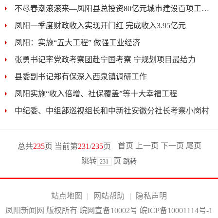
不尽春潮滚滚来—凤阳县总投资80亿元城市建设百项工程全...
凤阳一季度财政收入实现开门红 完成收入3.95亿元
凤阳：实施“五大工程” 做强工业经济
张勇书记率党政考察团赴宁国考察 宁规划项目最给力
县委副书记郑有保深入西泉镇调研工作
凤阳实施“收入倍增、社保覆盖”等十大幸福工程
中纪委、中组部巡视组长和中新社安徽分社长考察小岗村
首页
上一页
下一页
尾页
总共
235
页 当前第
231
/
235
页
跳转
页
站点地图
|
网站帮助
|
隐私声明
凤阳新闻网 版权所有 皖网宣备10002号
皖ICP备10001114号-1