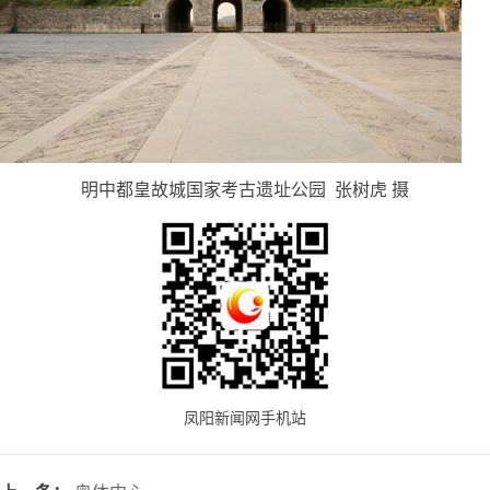
明中都皇故城国家考古遗址公园 张树虎 摄
凤阳新闻网手机站