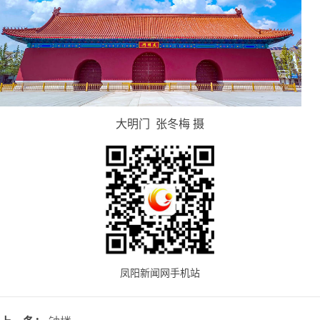
大明门 张冬梅 摄
凤阳新闻网手机站