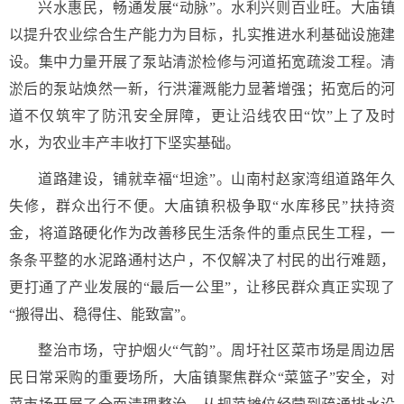
兴水惠民，畅通发展“动脉”。水利兴则百业旺。大庙镇
以提升农业综合生产能力为目标，扎实推进水利基础设施建
设。集中力量开展了泵站清淤检修与河道拓宽疏浚工程。清
淤后的泵站焕然一新，行洪灌溉能力显著增强；拓宽后的河
道不仅筑牢了防汛安全屏障，更让沿线农田“饮”上了及时
水，为农业丰产丰收打下坚实基础。
道路建设，铺就幸福“坦途”。山南村赵家湾组道路年久
失修，群众出行不便。大庙镇积极争取“水库移民”扶持资
金，将道路硬化作为改善移民生活条件的重点民生工程，一
条条平整的水泥路通村达户，不仅解决了村民的出行难题，
更打通了产业发展的“最后一公里”，让移民群众真正实现了
“搬得出、稳得住、能致富”。
整治市场，守护烟火“气韵”。周圩社区菜市场是周边居
民日常采购的重要场所，大庙镇聚焦群众“菜篮子”安全，对