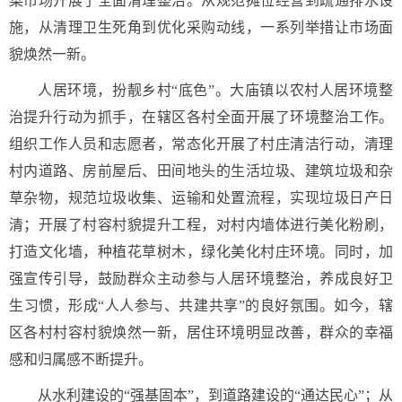
菜市场开展了全面清理整治。从规范摊位经营到疏通排水设
施，从清理卫生死角到优化采购动线，一系列举措让市场面
貌焕然一新。
人居环境，扮靓乡村“底色”。大庙镇以农村人居环境整
治提升行动为抓手，在辖区各村全面开展了环境整治工作。
组织工作人员和志愿者，常态化开展了村庄清洁行动，清理
村内道路、房前屋后、田间地头的生活垃圾、建筑垃圾和杂
草杂物，规范垃圾收集、运输和处置流程，实现垃圾日产日
清；开展了村容村貌提升工程，对村内墙体进行美化粉刷，
打造文化墙，种植花草树木，绿化美化村庄环境。同时，加
强宣传引导，鼓励群众主动参与人居环境整治，养成良好卫
生习惯，形成“人人参与、共建共享”的良好氛围。如今，辖
区各村村容村貌焕然一新，居住环境明显改善，群众的幸福
感和归属感不断提升。
从水利建设的“强基固本”，到道路建设的“通达民心”；从