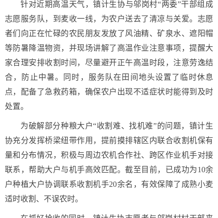
针对近期高温天气，镇计生协与邬岗村“两委”干部组成
志愿服务队，到麦收一线，为农户送去了清凉与关爱。志愿
者们向正在忙碌的农民朋友发放了风油精、矿泉水、遮阳帽
等防暑降温物资，并现场讲解了高温作业注意事项，提醒大
家合理安排收割时间，尽量避开正午高温时段，注意劳逸结
合，防止中暑。同时，服务队在田间地头设置了临时休息
点，配备了急救药箱，确保农户出现不适症状时能得到及时
处置。
为破解部分种粮大户“收割难、找机难”的问题，镇计生
协充分发挥桥梁纽带作用，提前摸排辖区内联合收割机保有
量和分布情况，积极与周边农机合作社、跨区作业机手对接
联系，帮助大户与机手高效匹配。截至目前，已成功为10余
户种植大户协调联系收割机手20余名，有效保障了成熟小麦
适时收割、不误农时。