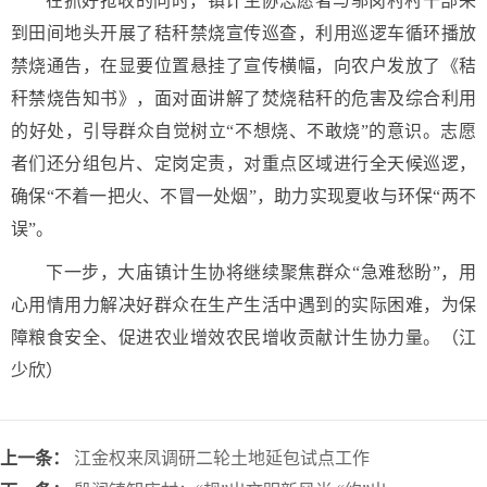
在抓好抢收的同时，镇计生协志愿者与邬岗村村干部来
到田间地头开展了秸秆禁烧宣传巡查，利用巡逻车循环播放
禁烧通告，在显要位置悬挂了宣传横幅，向农户发放了《秸
秆禁烧告知书》，面对面讲解了焚烧秸秆的危害及综合利用
的好处，引导群众自觉树立“不想烧、不敢烧”的意识。志愿
者们还分组包片、定岗定责，对重点区域进行全天候巡逻，
确保“不着一把火、不冒一处烟”，助力实现夏收与环保“两不
误”。
下一步，大庙镇计生协将继续聚焦群众“急难愁盼”，用
心用情用力解决好群众在生产生活中遇到的实际困难，为保
障粮食安全、促进农业增效农民增收贡献计生协力量。（江
少欣）
上一条：
江金权来凤调研二轮土地延包试点工作