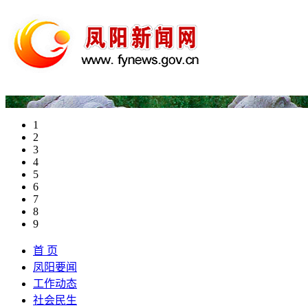
1
2
3
4
5
6
7
8
9
首 页
凤阳要闻
工作动态
社会民生