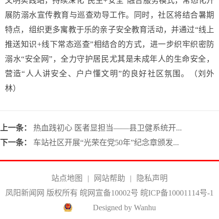
文明实践站，持续深化“民生+安全”融合服务模式，常态化开
展防溺水宣传教育与巡查劝导工作。同时，社区将结合暑期
特点，组织更多寓教于乐的亲子安全教育活动，并通过“线上
推送知识+线下常态巡查”相结合的方式，进一步织牢织密防
溺水“安全网”，全力守护居民尤其是未成年人的生命安全，
营造“人人讲安全、户户懂文明”的良好社区氛围。（刘外
林）
上一条：
热血践初心 医者显担当——县卫健系统开...
下一条：
车站社区开展“光荣在党50年”纪念章颁发...
站点地图
|
网站帮助
|
隐私声明
凤阳新闻网 版权所有 皖网宣备10002号
皖ICP备10001114号-1
Designed by Wanhu