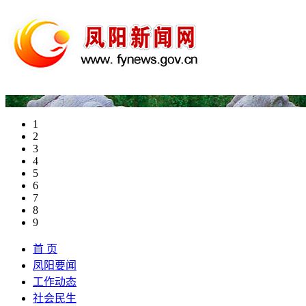
1
2
3
4
5
6
7
8
9
首 页
凤阳要闻
工作动态
社会民生