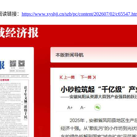
阅读链接：
https://www.xyshjj.cn/szb/pc/content/202607/02/c65547.ht