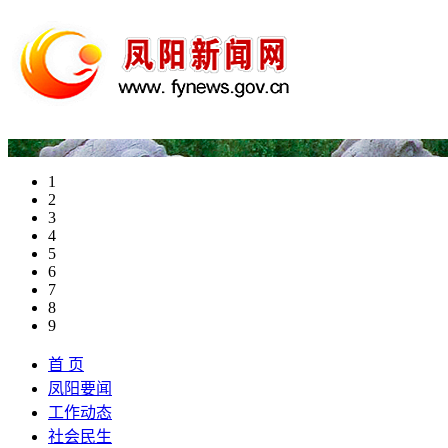
1
2
3
4
5
6
7
8
9
首 页
凤阳要闻
工作动态
社会民生