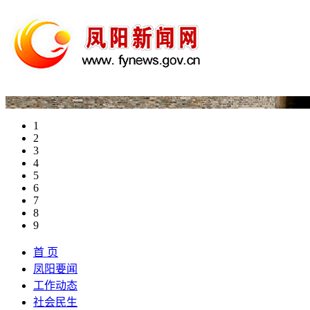
1
2
3
4
5
6
7
8
9
首 页
凤阳要闻
工作动态
社会民生