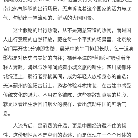
南北热气腾腾的出行场景，无声诉说着这个国家的活力与底
气，勾勒出一幅流动的、鲜活的大国图景。
这个假期的出行热潮，从不是刻意营造的热闹，而是国
人出行意愿的自然释放，藏在每一个平实的场景里。北京故
宫门票开售1分钟即售罄，晨光中的午门排起长队，每一道身
影都是对历史与美好的向往；福建平潭的“蓝眼泪”吸引着年
轻人奔赴，海风与沙滩间藏着小城文旅的新生；四川成都环
城绿道上，骑行者穿梭其间，成为年轻人放松身心的首选；
天津蓟州的渔阳古街上，游客体验斗栱拼装，在古建中感受
传统文化的魅力。不用过多铺陈，这些零散却真实的片段，
就足以看出生活回归烟火的模样，看出流动中国的鲜活气
息。
人流背后，是消费的升温，更是中国经济藏不住的韧
性，这份韧性从不是空洞的表述，而是体现在一个个具体的