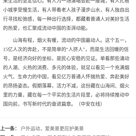
来生活的坚定信心。有人为一场演唱会赴一座城，有人扎根
小城享受慢生活，有人带着老人孩子漫步山水，有人独自出
行寻找松弛感，每一种出行选择，都藏着普通人对美好生活
的热爱，也汇聚成流动中国的澎湃动能。
山海有程，烟火有暖，流动的中国最动人。这个五一，
15亿人次的奔赴，不是简单的“人挤人”，而是生活回暖的信
号，是经济向好的坐标，是民心安稳的见证。单看那些涌动
的人潮、火热的消费、多元的体验，就足以看见一个充满烟
火气、生命力的中国，看见亿万普通人怀揣热爱、奔赴美好
的昂扬姿态。假期落幕，活力不减，这份藏在山海间、烟火
里的力量，藏在每一个平实的生活片段里，必将持续推动中
国向前，书写新时代的奋进篇章。（中安在线）
上一条：
户外运动，爱美景更应护美景