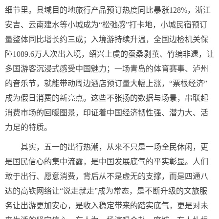
细节里。县域目的地旅行产品预订热度同比暴涨128%，浙江
安吉、云南建水等小城成为“松弛感”打卡地，小城民宿预订
量整体同比增长约三成；入境游持续升温，全国边检机关保
障1089.6万人次出入境，绍兴上虞的蚕桑剥茧、竹编非遗，让
多国游客沉浸式感受中国魅力；一场青岛的体育赛事、泸州
的音乐节，就能带动周边酒店预订量大幅上涨，“票根经济”
成为假日消费的新亮点。这些不张扬的数据与场景，串联起
消费市场的回暖图景，印证着中国经济韧性强、潜力大、活
力足的特质。
其实，五一的出行热潮，从来不只是一场全民休闲，更
是国民信心的集中流露，是中国发展底气的平实彰显。人们
敢于出行、愿意消费，背后从不是虚无的支撑，而是四通八
达的高铁网络让“说走就走”成为常态，是不断升级的文旅服
务让出游更加安心，是收入稳定带来的踏实底气，更是对未