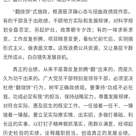
“翻烧饼”式施政，根源是浮躁心态与扭曲政绩观作祟。
有的干部急于出政绩，不顾地方实际和发展规律，对科学规
划全盘否定、另起炉灶，政策朝令夕改；有的一味求新求
变，工作反复折腾、项目随意变更，看似忙前忙后，实则搞
形式主义、做表面文章。这既浪费公共资源，又让基层干群
无所适从，白白错失发展良机。
真正的业绩，从来不是靠反复折腾“翻”出来的，而是久
久为功干出来的。广大党员干部特别是领导干部，必须坚决
杜绝“翻烧饼”行为，树牢正确政绩观。要秉持“功成不必在
我，功成必定有我”的担当，保持战略定力，尊重发展规律，
对符合实际、惠及民生的既定工作，一任接着一任干、一锤
接着一锤敲。要立足实际察实情、出实招，多做打基础、利
长远的实事，以钉钉子精神狠抓落实，用群众满意、经得起
历史检验的实绩，诠释履职担当，创造真正的发展业绩。