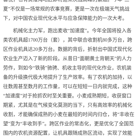
夏”不仅是一场常规的农事竞赛，更是一次在极端天气挑战
下，对中国农业现代化水平与应急保障能力的一次大考。
机械化主力军，跑出麦收“加速度”。今年全国将投入各
类农机具超1700万台（套），其中联合收割机80多万台，跨
区作业机具达20多万台。数据的背后，折射出中国式现代化
农业生产迈入了新的阶段。从昔日“面朝黄土背朝天”的人力
劳作，到如今“铁骑”驰骋、机收主导的现代化作业，农机装
备的升级换代极大地提升了生产效率。有了农机的加持，以
往数周甚至数月的工作量，可以在短短一日内就完成，这种
“加速度”对于抢抓农时至关重要。小麦成熟期短，收获窗口
期紧，尤其是在气候变化莫测的当下，只有高效率的机械化
收割，才能确保成熟的小麦在最短的时间内归仓，将“丰收在
望”变为“丰收到手”。跨区作业的常态化，更是优化了全国范
围内的农机资源配置，让机具跟随成熟区流动，实现了效能