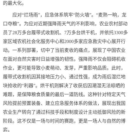
的最大化。
应对“烂场雨”，应急体系筑牢“防火墙”。“麦熟一晌，龙
口夺粮”。为应对近期强降雨天气的不利影响，农业农村部动
员了28万多台履带式收割机、7万多台烘干机，并依托3300多
家区域农机社会化服务中心和2000多家应急救灾中心展开行
动。一系列部署，切中了当前麦收的痛点，展现了中国农业
在面对自然灾害时日益增强的韧性。强降雨不仅会阻碍机收
作业，更可能导致小麦萌动、发芽，严重影响品质。此时，
履带式收割机因其接地压力小、通过性强，成为雨后湿烂地
块抢收的“利器”。烘干机则解决了收获后因潮湿无法晾晒的
难题，是保障粮食质量的最后一道防线。这种针对特定天气
风险提前预置装备、建立应急服务体系的做法，展现出我国
农业生产转向了通过科技手段和制度设计主动抵御风险的新
阶段。这不仅是一场与时间的赛跑，更是一场人与自然的博
弈。