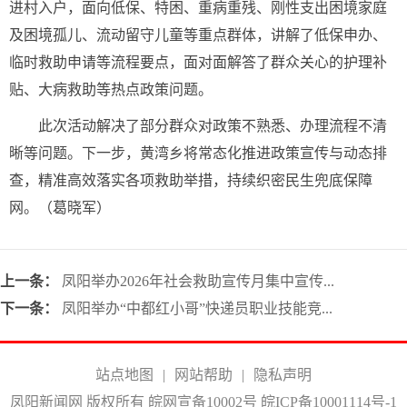
进村入户，面向低保、特困、重病重残、刚性支出困境家庭
及困境孤儿、流动留守儿童等重点群体，讲解了低保申办、
临时救助申请等流程要点，面对面解答了群众关心的护理补
贴、大病救助等热点政策问题。
此次活动解决了部分群众对政策不熟悉、办理流程不清
晰等问题。下一步，黄湾乡将常态化推进政策宣传与动态排
查，精准高效落实各项救助举措，持续织密民生兜底保障
网。（葛晓军）
上一条：
凤阳举办2026年社会救助宣传月集中宣传...
下一条：
凤阳举办“中都红小哥”快递员职业技能竞...
站点地图
|
网站帮助
|
隐私声明
凤阳新闻网 版权所有 皖网宣备10002号
皖ICP备10001114号-1