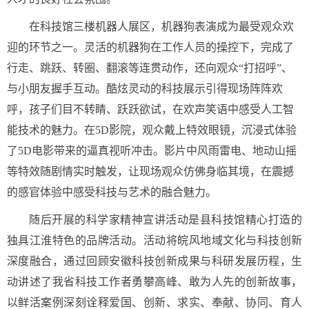
在科技馆三楼机器人展区，机器狗表演成为最受观众欢
迎的环节之一。灵活的机器狗在工作人员的操控下，完成了
行走、跳跃、转圈、翻滚等连贯动作，还向观众“打招呼”、
与小朋友握手互动。酷炫灵动的科技展示引得现场阵阵欢
呼，孩子们目不转睛、跃跃欲试，在欢声笑语中感受人工智
能技术的魅力。
在5D影院，观众戴上特效眼镜，沉浸式体验
了5D电影带来的逼真视听冲击。影片中风雨雷电、地动山摇
等特效随剧情实时触发，让现场观众仿佛身临其境，在震撼
的感官体验中感受科技与艺术的融合魅力。
随后开展的科学家精神宣讲活动是县科技馆精心打造的
独具江淮特色的品牌活动。活动将皖风地域文化与科技创新
深度融合，通过回顾安徽科技创新成果与科研发展历程，生
动讲述了我省科技工作者勇攀高峰、敢为人先的创新故事，
以鲜活案例深刻诠释爱国、创新、求实、奉献、协同、育人