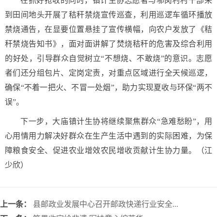
在抓好抢收的同时，镇计生协志愿者与邬岗村村干部来
到田间地头开展了秸秆禁烧宣传巡查，利用巡逻车循环播放
禁烧通告，在显要位置悬挂了宣传横幅，向农户发放了《秸
秆禁烧告知书》，面对面讲解了焚烧秸秆的危害及综合利用
的好处，引导群众自觉树立“不想烧、不敢烧”的意识。志愿
者们还分组包片、定岗定责，对重点区域进行全天候巡逻，
确保“不着一把火、不冒一处烟”，助力实现夏收与环保“两不
误”。
下一步，大庙镇计生协将继续聚焦群众“急难愁盼”，用
心用情用力解决好群众在生产生活中遇到的实际困难，为保
障粮食安全、促进农业增效农民增收贡献计生协力量。（江
少欣）
上一条：
县邮政业发展中心召开邮政快递行业安全...