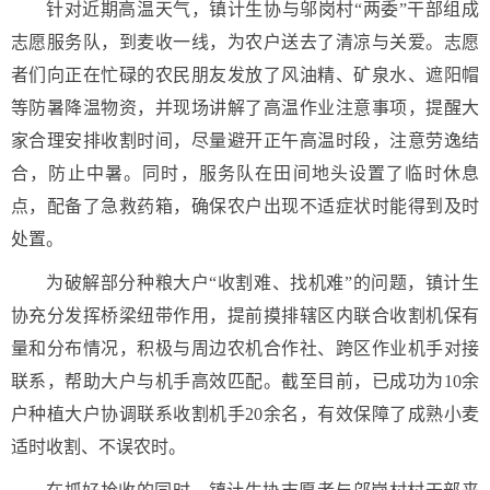
针对近期高温天气，镇计生协与邬岗村“两委”干部组成
志愿服务队，到麦收一线，为农户送去了清凉与关爱。志愿
者们向正在忙碌的农民朋友发放了风油精、矿泉水、遮阳帽
等防暑降温物资，并现场讲解了高温作业注意事项，提醒大
家合理安排收割时间，尽量避开正午高温时段，注意劳逸结
合，防止中暑。同时，服务队在田间地头设置了临时休息
点，配备了急救药箱，确保农户出现不适症状时能得到及时
处置。
为破解部分种粮大户“收割难、找机难”的问题，镇计生
协充分发挥桥梁纽带作用，提前摸排辖区内联合收割机保有
量和分布情况，积极与周边农机合作社、跨区作业机手对接
联系，帮助大户与机手高效匹配。截至目前，已成功为10余
户种植大户协调联系收割机手20余名，有效保障了成熟小麦
适时收割、不误农时。