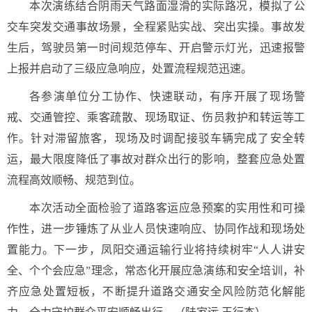
本次演练结合阴雨天气路面湿滑的实际路况，模拟了公
交车突发交通事故场景，全程紧贴实战、突出实操。事故发
生后，驾驶员第一时间规范停车、开启警示灯光，迅速报警
上报并启动了三级应急响应，处置流程规范迅速。
各参演单位分工协作、快速联动，有序开展了现场警
戒、交通管控、乘客疏散、现场取证、伤员救护和转运等工
作。针对滞留旅客，现场及时调配接驳车辆完成了安全转
运，最大限度降低了事故对群众出行的影响，整套应急处置
流程高效顺畅、规范到位。
本次活动全面检验了道路客运应急预案的实用性和可操
作性，进一步锤炼了从业人员快速响应、协同作战和现场处
置能力。
下一步，凤阳交通运输行业将持续树牢“人人讲安
全、个个会应急”理念，常态化开展应急演练和安全培训，补
齐应急处置短板，不断提升道路交通安全风险防范化解能