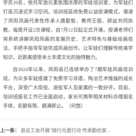
学员20名，依托军旅元素氛围浓厚的军娃培训室，为军娃们
打造沉浸式学习空间。培训班延续免费公益授课模式，邀请
了凤阳凤画代表性传承人唐勤智，教师王丽、郝益共同执
教，每周开设2次课程，自7月12日起正式开课。授课老师们
将系统讲解凤阳凤画的发展历史、艺术特色与基础绘画技
法，手把手指导军娃完成凤画创作，让军娃们理解传统美学
知识，近距离感受本土非遗文化的独特魅力。
自2024年以来，凤阳县已连续举办了7期军娃凤画培训
班，为众多军娃搭建了免费学习非遗、陶冶艺术情操的成长
平台，深受广大现役、退役军人及家属的一致好评。目前，
培训班报名工作已全面启动，家长可携带相关材料办理报名
手续，名额有限，额满即止。
（何悠）
上一条：
县总工会开展“践行光盘行动 传承勤俭家...