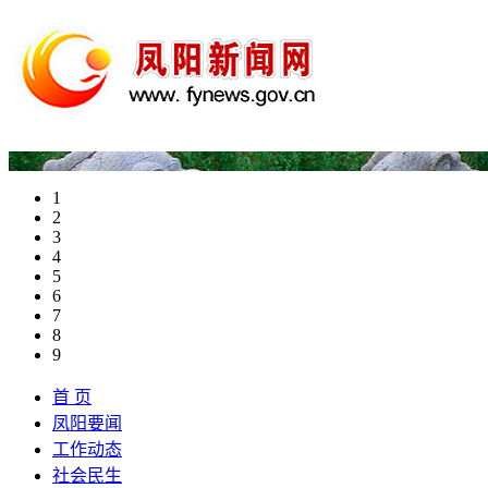
1
2
3
4
5
6
7
8
9
首 页
凤阳要闻
工作动态
社会民生